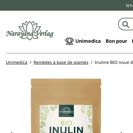
N'h
echerche
Passer à la navigation principale
Unimedica
Bon pour
Unimedica
Remèdes à base de plantes
Inuline BIO issue 
Ignorer la galerie d'images