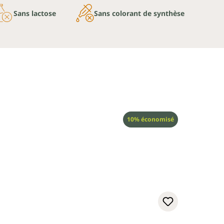
Sans lactose
Sans colorant de synthèse
Réduction
10% économisé