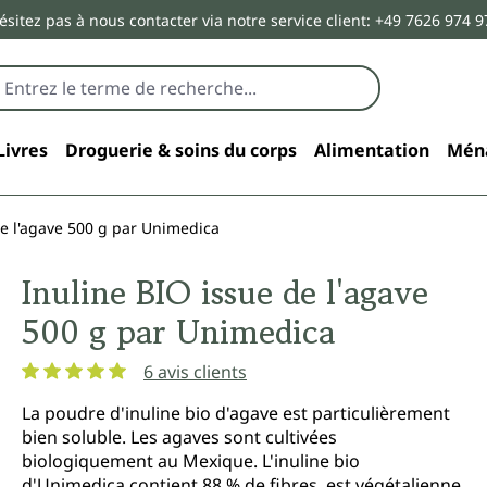
ésitez pas à nous contacter via notre service client: +49 7626 974 9
Livres
Droguerie & soins du corps
Alimentation
Mén
de l'agave 500 g par Unimedica
Inuline BIO issue de l'agave
500 g par Unimedica
6 avis clients
Note moyenne de 5 sur 5 étoiles
La poudre d'inuline bio d'agave est particulièrement
bien soluble. Les agaves sont cultivées
biologiquement au Mexique. L'inuline bio
d'Unimedica contient 88 % de fibres, est végétalienne