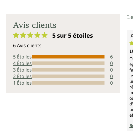
Le
Avis clients
5 sur 5
étoiles
Note moyenne de 5 sur 5 étoiles
6 Avis clients
N
U
5 Étoiles
6
O
4 Étoiles
0
é
3 Étoiles
0
f
j
2 Étoiles
0
u
1 Étoiles
0
r
i
o
d
p
e
R