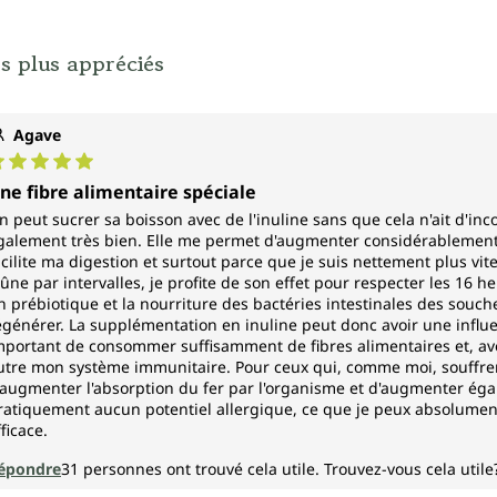
s plus appréciés
Agave
ote moyenne de 5 sur 5 étoiles
ne fibre alimentaire spéciale
n peut sucrer sa boisson avec de l'inuline sans que cela n'ait d'inc
galement très bien. Elle me permet d'augmenter considérablement m
acilite ma digestion et surtout parce que je suis nettement plus v
eûne par intervalles, je profite de son effet pour respecter les 16 h
n prébiotique et la nourriture des bactéries intestinales des souch
égénérer. La supplémentation en inuline peut donc avoir une influence
mportant de consommer suffisamment de fibres alimentaires et, avec 
utre mon système immunitaire. Pour ceux qui, comme moi, souffrent
'augmenter l'absorption du fer par l'organisme et d'augmenter égale
ratiquement aucun potentiel allergique, ce que je peux absolument
fficace.
épondre
31
personnes ont trouvé cela utile.
Trouvez-vous cela utile