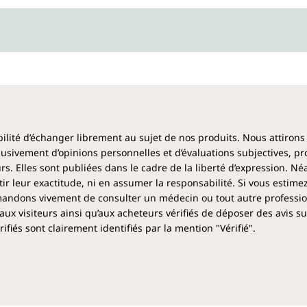
alimentation végane. Afin de p
toujours la prendre avec beau
est recommandé de commencer
jour. Une préparation variée es
smoothies ou des yaourts, la 
flexible.
Chaque boîte d'inuline BIO d
Produit végan et exem
ibilité d’échanger librement au sujet de nos produits. Nous attirons
clusivement d’opinions personnelles et d’évaluations subjectives, pr
Conformément aux exigences l
rs. Elles sont publiées dans le cadre de la liberté d’expression. N
tels que des conservateurs, d
 leur exactitude, ni en assumer la responsabilité. Si vous estime
comme le stéarate de magnési
ndons vivement de consulter un médecin ou tout autre profession
aux visiteurs ainsi qu’aux acheteurs vérifiés de déposer des avis su
fiés sont clairement identifiés par la mention "Vérifié".