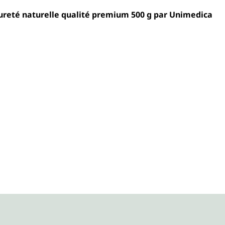
Poudre de téguments de psyllium bio 99 % pureté naturelle qualité premium 500 g par Unimedica