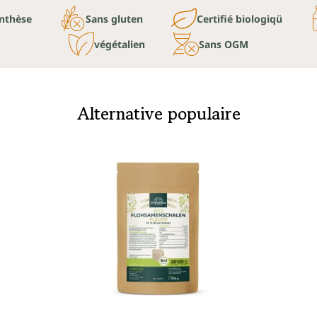
nthèse
Sans gluten
Certifié biologiqü
végétalien
Sans OGM
Alternative populaire