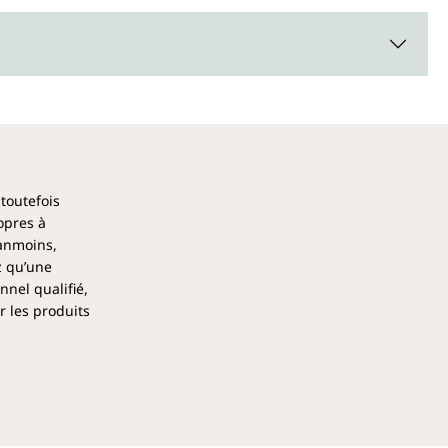
rofiter au maximum des bienfaits de l'inuline, il faut
coup de liquide. Pour débuter un régime riche en fibres, il
 par une petite quantité d'environ 2 à 3 grammes par
t tout à fait possible : que ce soit dans des pâtisseries, des
poudre est neutre au goût et peut être utilisée de manière
'Unimedica contient 500 g de poudre d'inuline.
pt des additifs suivants
 toutefois
opres à
égales, l'inuline BIO d'Unimedica est exempte d'additifs
éanmoins,
es colorants, des stabilisants, des anti-agglomérants
z qu’une
um, ainsi que d'OGM et de gluten, et est végane.
nel qualifié,
r les produits