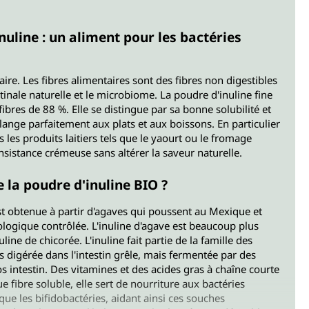
nuline : un aliment pour les bactéries
taire. Les fibres alimentaires sont des fibres non digestibles
estinale naturelle et le microbiome. La poudre d'inuline fine
bres de 88 %. Elle se distingue par sa bonne solubilité et
lange parfaitement aux plats et aux boissons. En particulier
s les produits laitiers tels que le yaourt ou le fromage
nsistance crémeuse sans altérer la saveur naturelle.
la poudre d'inuline BIO ?
st obtenue à partir d'agaves qui poussent au Mexique et
iologique contrôlée. L'inuline d'agave est beaucoup plus
line de chicorée. L'inuline fait partie de la famille des
as digérée dans l'intestin grêle, mais fermentée par des
 intestin. Des vitamines et des acides gras à chaîne courte
e fibre soluble, elle sert de nourriture aux bactéries
 que les bifidobactéries, aidant ainsi ces souches