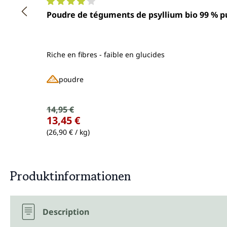
Note moyenne de 4 sur 5 étoiles
Riche en fibres - faible en glucides
poudre
Prix de vente :
14,95 €
Prix régulier :
13,45 €
(26,90 € / kg)
Produktinformationen
Description