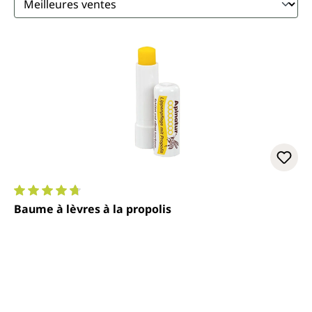
Note moyenne de 4.7 sur 5 étoiles
Baume à lèvres à la propolis