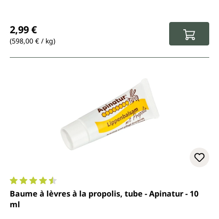
Prix régulier :
2,99 €
(598,00 € / kg)
Note moyenne de 4.5 sur 5 étoiles
Baume à lèvres à la propolis, tube - Apinatur - 10
ml