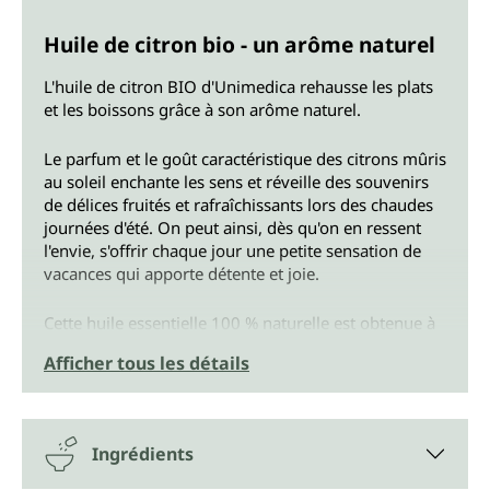
Huile de citron bio - un arôme naturel
L'huile de citron BIO d'Unimedica rehausse les plats
et les boissons grâce à son arôme naturel.
Le parfum et le goût caractéristique des citrons mûris
au soleil enchante les sens et réveille des souvenirs
de délices fruités et rafraîchissants lors des chaudes
journées d'été. On peut ainsi, dès qu'on en ressent
l'envie, s'offrir chaque jour une petite sensation de
vacances qui apporte détente et joie.
Cette huile essentielle 100 % naturelle est obtenue à
partir d'écorces de citron pressées à froid.
Afficher tous les détails
Chaque flacon d'huile essentielle de citron BIO
d'Unimedica contient 10 ml d'huile essentielle de
citron naturelle. Le flacon est en verre brun
Ingrédients
protecteur et est muni d'un compte-gouttes.