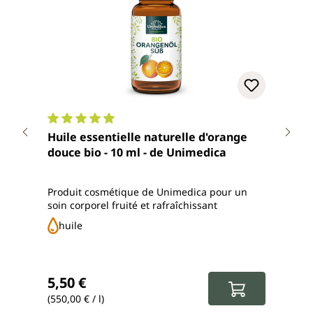
Note moyenne de 4.9 sur 5 étoiles
Note
Huile essentielle naturelle d'orange
Huil
douce bio - 10 ml - de Unimedica
dama
Produit cosmétique de Unimedica pour un
Produ
soin corporel fruité et rafraîchissant
% d'h
disso
huile
hu
Prix régulier :
Prix
5,50 €
9,8
(550,00 € / l)
(1 960