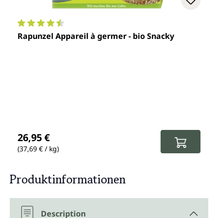
Note moyenne de 4.5 sur 5 étoiles
Rapunzel Appareil à germer - bio Snacky
Prix régulier :
26,95 €
(37,69 € / kg)
Produktinformationen
Description