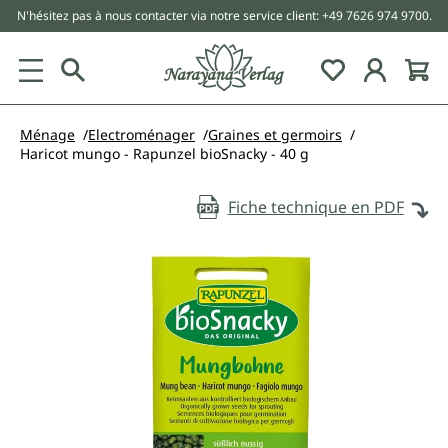
N'hésitez pas à nous contacter via notre service client: +49 7626 974 9700.
tenu principal
Ménage
Electroménager
Graines et germoirs
Haricot mungo - Rapunzel bioSnacky - 40 g
Fiche technique en PDF
Ignorer la galerie d'images