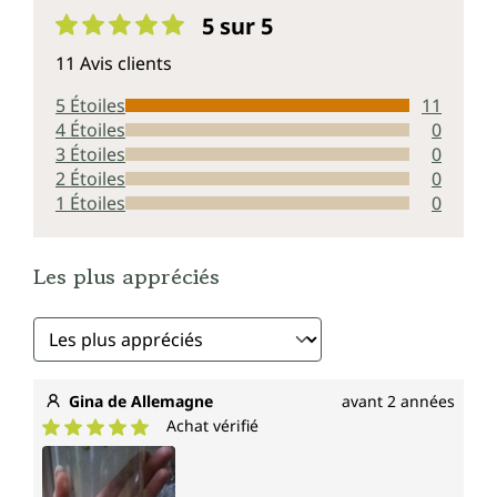
5 sur 5
Note moyenne de 5 sur 5 étoiles
11 Avis clients
5 Étoiles
11
4 Étoiles
0
3 Étoiles
0
2 Étoiles
0
1 Étoiles
0
Les plus appréciés
Gina de Allemagne
avant 2 années
Achat vérifié
Note moyenne de 5 sur 5 étoiles