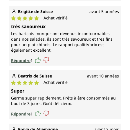
Brigitte de Suisse
avant 5 années
Achat vérifié
Note moyenne de 5 sur 5 étoiles
très savoureux
Les haricots mungo sont devenus incontournables
dans nos salades, ils sont très savoureux et très fins
pour un plat chinois. Le rapport qualité/prix est
également excellent.
Répondre
1
Beatrix de Suisse
avant 10 années
Achat vérifié
Note moyenne de 5 sur 5 étoiles
Super
Germe super rapidement. Prêts à être consommés au
bout de 3 jours. Goût délicieux.
Répondre
1
Freya de Allemagne
avant 2 mois