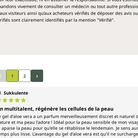
ndons vivement de consulter un médecin ou tout autre profession
aux visiteurs ainsi qu’aux acheteurs vérifiés de déposer des avis su
fiés sont clairement identifiés par la mention "Vérifié".
1
2
Sukkulente
ote moyenne de 5 sur 5 étoiles
n multitalent, régénère les cellules de la peau
e gel d'aloe vera a un parfum merveilleusement discret et naturel d
ature et ma peau l'adore ! Idéal pour la peau sensible de mon visag
t apaise la peau pour qu'elle se rétablisse le lendemain. Je sens au
emps plus lisse. L'avantage du gel d'aloe vera est qu'il ne surcharge