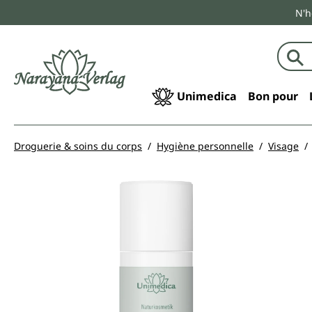
N'h
echerche
Passer à la navigation principale
Unimedica
Bon pour
Droguerie & soins du corps
Hygiène personnelle
Visage
Ignorer la galerie d'images