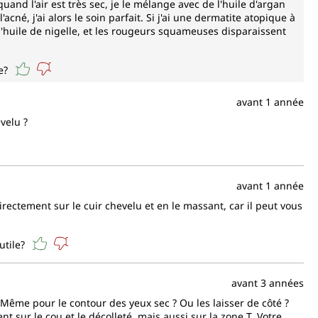
uand l'air est très sec, je le mélange avec de l'huile d'argan
cné, j'ai alors le soin parfait. Si j'ai une dermatite atopique à
l'huile de nigelle, et les rougeurs squameuses disparaissent
e?
avant 1 année
evelu ?
avant 1 année
directement sur le cuir chevelu et en le massant, car il peut vous
utile?
avant 3 années
 Même pour le contour des yeux sec ? Ou les laisser de côté ?
nt sur le cou et le décolleté, mais aussi sur la zone T. Votre