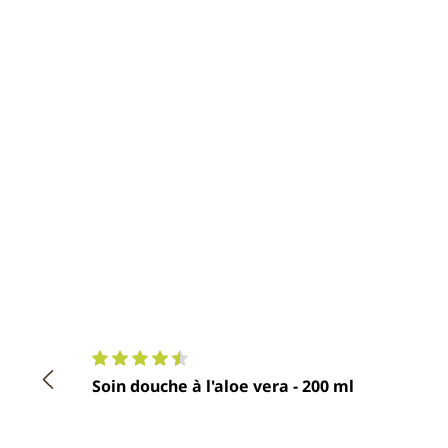
Note moyenne de 4.6 sur 5 étoiles
Soin douche à l'aloe vera - 200 ml