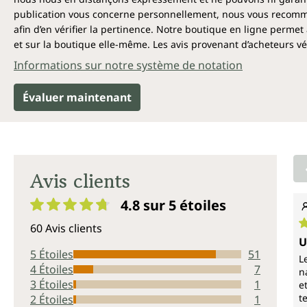
publication vous concerne personnellement, nous vous recomma
afin d’en vérifier la pertinence. Notre boutique en ligne permet 
et sur la boutique elle-même. Les avis provenant d’acheteurs véri
Informations sur notre système de notation
Évaluer maintenant
Avis clients
4.8 sur 5
étoiles
Note moyenne de 4.8 sur 5 étoiles
60 Avis clients
N
U
5 Étoiles
51
L
4 Étoiles
7
n
3 Étoiles
1
e
t
2 Étoiles
1