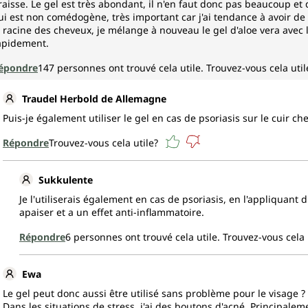
raisse. Le gel est très abondant, il n'en faut donc pas beaucoup et q
ui est non comédogène, très important car j'ai tendance à avoir de l'a
a racine des cheveux, je mélange à nouveau le gel d'aloe vera avec 
apidement.
épondre
147
personnes ont trouvé cela utile.
Trouvez-vous cela util
Traudel Herbold de Allemagne
Puis-je également utiliser le gel en cas de psoriasis sur le cuir ch
Répondre
Trouvez-vous cela utile?
Sukkulente
Je l'utiliserais également en cas de psoriasis, en l'appliquant 
apaiser et a un effet anti-inflammatoire.
Répondre
6
personnes ont trouvé cela utile.
Trouvez-vous cela 
Ewa
Le gel peut donc aussi être utilisé sans problème pour le visage ?
Dans les situations de stress, j'ai des boutons d'acné. Principaleme