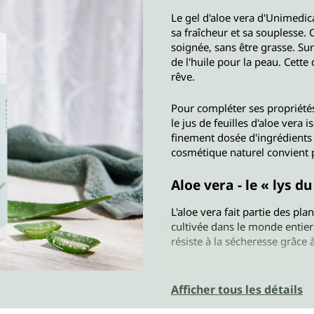
Le gel d'aloe vera d'Unimedic
sa fraîcheur et sa souplesse. 
soignée, sans être grasse. Su
de l'huile pour la peau. Cet
rêve.
Pour compléter ses propriétés
le jus de feuilles d'aloe vera
finement dosée d'ingrédients 
cosmétique naturel convient p
Aloe vera - le « lys d
L'aloe vera fait partie des pla
cultivée dans le monde entier 
résiste à la sécheresse grâce à
La consistance gélatineuse de 
contiennent. Lorsque l'on coup
Afficher tous les détails
effet rafraîchissant et apaisan