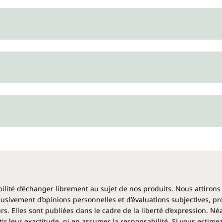
Chaque flacon de gel d'aloe v
ibilité d’échanger librement au sujet de nos produits. Nous attirons
clusivement d’opinions personnelles et d’évaluations subjectives, pr
rs. Elles sont publiées dans le cadre de la liberté d’expression. N
 leur exactitude, ni en assumer la responsabilité. Si vous estime