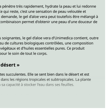
a pénètre très rapidement, hydrate la peau et lui redonne
Ce qui reste, c'est une sensation de peau veloutée et
r demande, le gel d'aloe vera peut toutefois être mélangé à
te combinaison permet d'obtenir une peau d'une douceur de
 soignantes, le gel d'aloe vera d'Unimedica contient, outre
 issu de cultures biologiques contrôlées, une composition
végétaux et d'huiles essentielles pures. Ce produit
our le soin de tout le corps.
u désert »
ntes succulentes. Elle se sent bien dans le désert et est
dans les régions tropicales et subtropicales. La plante
 sa capacité à stocker l'eau dans ses feuilles.
la sève des feuilles est due aux polysaccharides qu'elles
e les feuilles, le jus s'écoule directement des tissus et a un
t au contact de la peau.