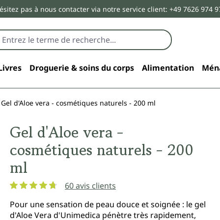
ésitez pas à nous contacter via notre service client: +49 7626 974 9
Livres
Droguerie & soins du corps
Alimentation
Mén
Gel d'Aloe vera - cosmétiques naturels - 200 ml
Gel d'Aloe vera -
cosmétiques naturels - 200
ml
60 avis clients
Note moyenne de 4.8 sur 5 étoiles
Pour une sensation de peau douce et soignée : le gel
d'Aloe Vera d'Unimedica pénètre très rapidement,