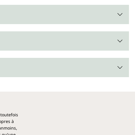
era d'Unimedica contient 200 ml.
 toutefois
opres à
éanmoins,
z qu’une