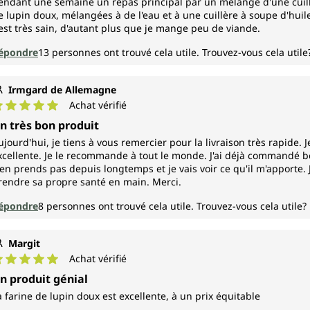
endant une semaine un repas principal par un mélange d'une cuill
e lupin doux, mélangées à de l'eau et à une cuillère à soupe d'huile
'est très sain, d'autant plus que je mange peu de viande.
épondre
13
personnes ont trouvé cela utile.
Trouvez-vous cela utile
Irmgard de Allemagne
Achat vérifié
ote moyenne de 5 sur 5 étoiles
n très bon produit
ujourd'hui, je tiens à vous remercier pour la livraison très rapide.
xcellente. Je le recommande à tout le monde. J'ai déjà commandé bea
'en prends pas depuis longtemps et je vais voir ce qu'il m'apporte. 
rendre sa propre santé en main. Merci.
épondre
8
personnes ont trouvé cela utile.
Trouvez-vous cela utile?
Margit
Achat vérifié
ote moyenne de 5 sur 5 étoiles
n produit génial
a farine de lupin doux est excellente, à un prix équitable