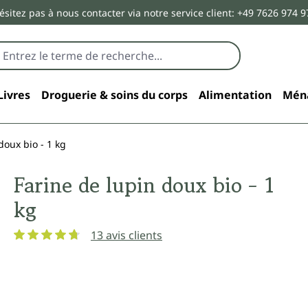
ésitez pas à nous contacter via notre service client: +49 7626 974 9
Livres
Droguerie & soins du corps
Alimentation
Mén
doux bio - 1 kg
Farine de lupin doux bio - 1
kg
13 avis clients
Note moyenne de 4.7 sur 5 étoiles