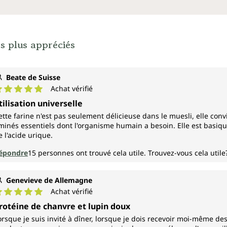
s plus appréciés
Beate de Suisse
Achat vérifié
ote moyenne de 5 sur 5 étoiles
tilisation universelle
ette farine n'est pas seulement délicieuse dans le muesli, elle convi
minés essentiels dont l'organisme humain a besoin. Elle est basi
e l'acide urique.
épondre
15
personnes ont trouvé cela utile.
Trouvez-vous cela utile
Genevieve de Allemagne
Achat vérifié
ote moyenne de 5 sur 5 étoiles
rotéine de chanvre et lupin doux
orsque je suis invité à dîner, lorsque je dois recevoir moi-même de