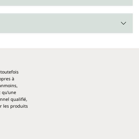
 toutefois
opres à
éanmoins,
z qu’une
nel qualifié,
r les produits