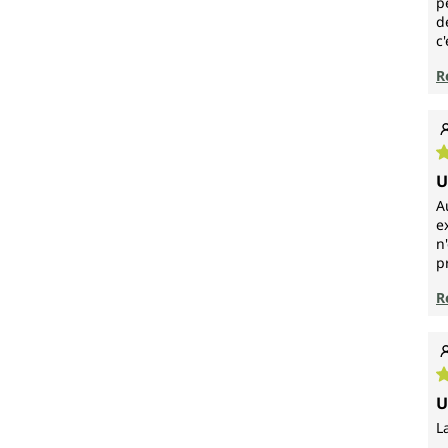
p
d
c
R
N
U
A
e
n
p
R
N
U
L