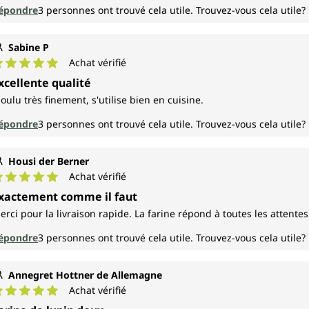
épondre
3
personnes ont trouvé cela utile.
Trouvez-vous cela utile?
Sabine P
Achat vérifié
ote moyenne de 5 sur 5 étoiles
xcellente qualité
oulu très finement, s'utilise bien en cuisine.
épondre
3
personnes ont trouvé cela utile.
Trouvez-vous cela utile?
Housi der Berner
Achat vérifié
ote moyenne de 5 sur 5 étoiles
xactement comme il faut
erci pour la livraison rapide. La farine répond à toutes les attente
épondre
3
personnes ont trouvé cela utile.
Trouvez-vous cela utile?
Annegret Hottner de Allemagne
Achat vérifié
ote moyenne de 5 sur 5 étoiles