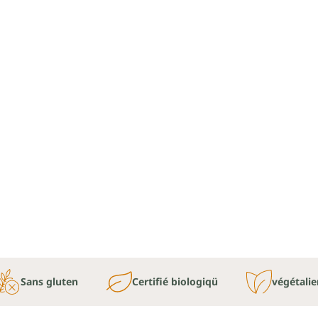
Sans gluten
Certifié biologiqü
végétalie