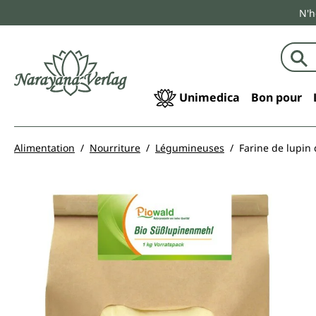
N'h
echerche
Passer à la navigation principale
Unimedica
Bon pour
Alimentation
Nourriture
Légumineuses
Farine de lupin 
Ignorer la galerie d'images