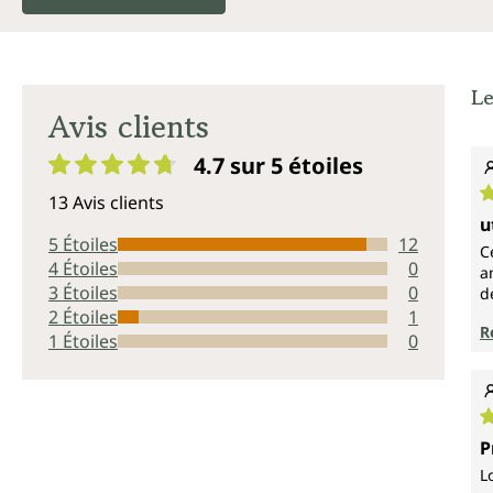
Le
Avis clients
4.7 sur 5
étoiles
Note moyenne de 4.7 sur 5 étoiles
13 Avis clients
N
u
5 Étoiles
12
C
4 Étoiles
0
a
3 Étoiles
0
d
2 Étoiles
1
R
1 Étoiles
0
N
P
L