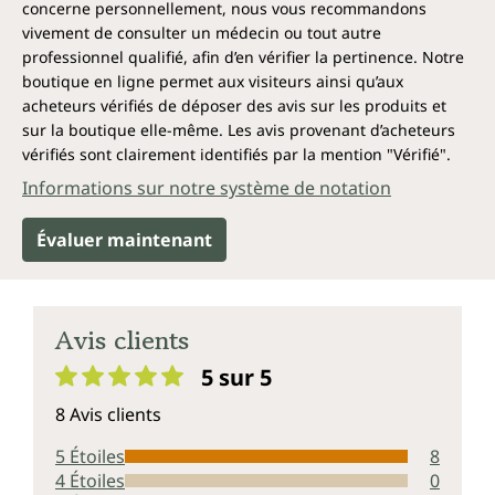
concerne personnellement, nous vous recommandons
amères, tout comme le brocoli, l'endive, le chou frisé,
vivement de consulter un médecin ou tout autre
les choux de Bruxelles, les blettes, les épinards, les
asperges, le fenouil et le céleri.
professionnel qualifié, afin d’en vérifier la pertinence. Notre
boutique en ligne permet aux visiteurs ainsi qu’aux
Pourquoi les gouttes de pissenlit sont
acheteurs vérifiés de déposer des avis sur les produits et
sur la boutique elle-même. Les avis provenant d’acheteurs
un complément judicieux à une
vérifiés sont clairement identifiés par la mention "Vérifié".
alimentation consciente
Informations sur notre système de notation
Les substances amères sont souvent extraites de
fruits et légumes traditionnellement amers pour un
Évaluer maintenant
goût plus agréable. Malheureusement, cela ne
permet pas de fournir à notre organisme les
substances amères importantes.
Avis clients
Et l'élixir traditionnel, dont la consommation ne se
limite généralement pas à quelques gouttes, apporte
5 sur 5
une quantité inutilement importante d'alcool, ce qui
Note moyenne de 5 sur 5 étoiles
8 Avis clients
peut contrecarrer l'effet des substances amères. Les
gouttes de pissenlit peuvent ainsi, si nécessaire, se
5 Étoiles
8
révéler une alternative judicieuse.
4 Étoiles
0