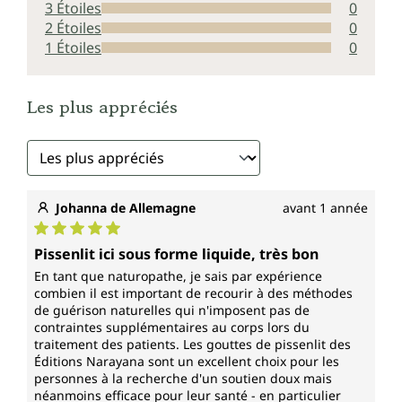
3 Étoiles
0
Composée résistante
2 Étoiles
0
1 Étoiles
0
Le pissenlit commun (
Taraxacum officinale
), appelé
aussi « dent-de-lion » ou « bouton d'or », est
largement répandu dans notre pays. Il doit cette
Les plus appréciés
appellation à ses pétales dentelés jaune vif, qui
rappellent des dents pointues. Après la floraison, le
pissenlit est une plante qui ravit petits et grands. Il
appartient à la famille des Astéracées et répand ses
graines en forme d'ombrelle, que le vent disperse
dans toute la campagne. Il surgit même à travers les
Johanna de Allemagne
avant 1 année
plus petites fissures du béton, plein de force et de
vitalité.
Note moyenne de 5 sur 5 étoiles
Pissenlit ici sous forme liquide, très bon
En tant que naturopathe, je sais par expérience
Le pissenlit est désormais également populaire
combien il est important de recourir à des méthodes
comme laitue sauvage, ainsi que comme substitut du
de guérison naturelles qui n'imposent pas de
café. Pour faire du café, les racines sont séchées,
contraintes supplémentaires au corps lors du
torréfiées et infusées en café sous le nom de
traitement des patients. Les gouttes de pissenlit des
chicorée. Il est également possible de préparer du
Éditions Narayana sont un excellent choix pour les
thé à partir des racines.
personnes à la recherche d'un soutien doux mais
néanmoins efficace pour leur santé - en particulier