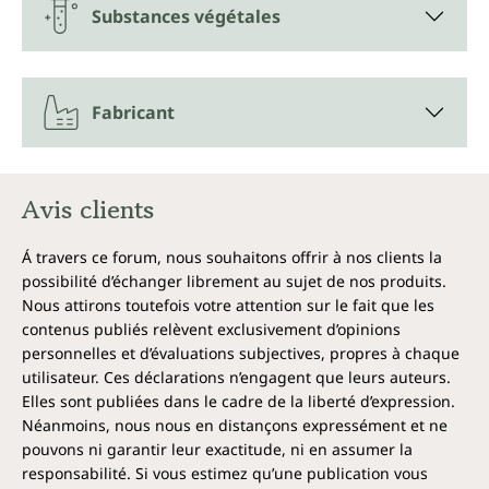
Le pissenlit est considéré comme une plante
Substances végétales
médicinale. Ses substances amères, ses substances
végétales secondaires et ses nombreux ingrédients
précieux contribuent à notre bien-être de diverses
façons. Ils se trouvent principalement dans les
Fabricant
racines et les feuilles. C'est pourquoi nous utilisons
ces dernières pour la fabrication de notre extrait de
pissenlit. Grâce au processus d'extraction, les
ingrédients de l'extrait de pissenlit sont
Avis clients
particulièrement enrichis. Les parties de la plante
sont extraites dans l'alcool car c'est le meilleur moyen
Á travers ce forum, nous souhaitons offrir à nos clients la
de dissoudre les ingrédients qui peuvent ainsi être
possibilité d’échanger librement au sujet de nos produits.
mieux absorbés par l'organisme. Par ailleurs, notre
Nous attirons toutefois votre attention sur le fait que les
extrait de pissenlit est exempt de tout additif.
contenus publiés relèvent exclusivement d’opinions
personnelles et d’évaluations subjectives, propres à chaque
D'autres plantes contiennent aussi des
utilisateur. Ces déclarations n’engagent que leurs auteurs.
substances amères
Elles sont publiées dans le cadre de la liberté d’expression.
Néanmoins, nous nous en distançons expressément et ne
Les noix, les artichauts, la roquette, le radicchio, le
pouvons ni garantir leur exactitude, ni en assumer la
pamplemousse ou la chicorée présentent également
responsabilité. Si vous estimez qu’une publication vous
des compositions similaires avec des substances