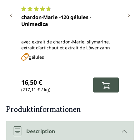
Note moyenne de 4.8 sur 5 étoiles
Note
chardon-Marie -120 gélules -
Comp
Unimedica
par 
avec extrait de chardon‑Marie, silymarine,
Comb
extrait d'artichaut et extrait de Löwenzahn
mari
chlor
gélules
g
et vi
Prix régulier :
Prix
16,50 €
28,
(217,11 € / kg)
(282,
Produktinformationen
Description