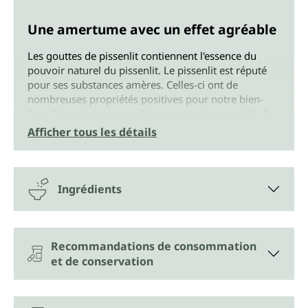
Une amertume avec un effet agréable
Les gouttes de pissenlit contiennent l'essence du
pouvoir naturel du pissenlit. Le pissenlit est réputé
pour ses substances amères. Celles-ci ont de
nombreuses propriétés positives pour notre bien-
être. Cependant, son goût n'est pas très apprécié. En
raison de notre alimentation de plus en plus sucrée,
Afficher tous les détails
nous dédaignons de plus en plus les substances
amères naturelles. C'est précisément ce qui les rend
si importantes dans l'alimentation quotidienne. Nos
gouttes de pissenlit sont le meilleur choix pour
Ingrédients
toutes les personnes qui n'apprécient pas le goût
amer et souhaitent néanmoins bénéficier des
bienfaits du pissenlit. Elles peuvent en effet être
consommées non seulement pures, mais aussi sous
Recommandations de consommation
forme liquide.
et de conservation
Un soutien naturel sous forme liquide