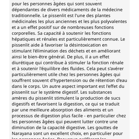
pour les personnes âgées qui sont souvent
Chaque flacon d'extrait de pissenlit d'Unimedica
dépendantes de divers médicaments de la médecine
contient 100 ml.
traditionnelle. Le pissenlit est l'une des plantes
médicinales les plus anciennes et les plus polyvalentes
Végan et exempt des additifs suivants
et a un effet positif sur de nombreuses fonctions
corporelles. Sa capacité à soutenir les fonctions
Conformément aux exigences légales, l'extrait de
hépatiques et rénales est particulièrement connue. Le
pissenlit d'Unimedica est sans conservateurs et ne
pissenlit aide à favoriser la désintoxication en
contient aucun additif tel que des colorants, des
stimulant l'élimination des déchets et en améliorant
stabilisants ou des agents antiagglomérants comme
ainsi le bien-être général. De plus, il a un effet
diurétique qui contribue à stimuler la fonction rénale
le stéarate de magnésium. Il est sans OGM, sans
et à soutenir l'équilibre des fluides. Cela peut s'avérer
lactose et gluten et est végan. Ce produit contient de
particulièrement utile chez les personnes âgées qui
l'alcool.
souffrent souvent d'hypertension ou de rétention d'eau
dans le corps. Un autre aspect important est l'effet du
Fabriqué en Allemagne
pissenlit sur le système digestif. Les substances
amères du pissenlit stimulent la production de sucs
L'extrait de pissenlit d'Unimedica est fabriqué en
digestifs et favorisent la digestion, ce qui se traduit
Allemagne dans des installations certifiées.
par une meilleure absorption des aliments et un
processus de digestion plus facile - en particulier chez
les personnes âgées qui peuvent lutter contre une
diminution de la capacité digestive. Les gouttes de
Narayana sont un excellent choix, en particulier pour