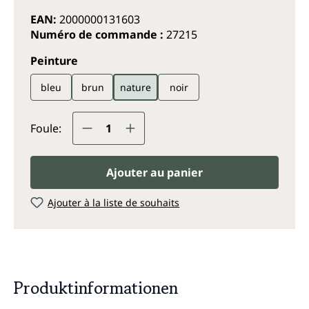
EAN:
2000000131603
Numéro de commande :
27215
Sélectionnez
Peinture
bleu
brun
nature
noir
Quantité de produit : Entrez la q
Foule:
Ajouter au panier
Ajouter à la liste de souhaits
Produktinformationen