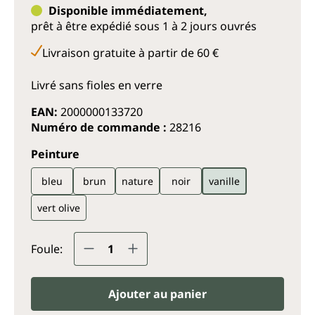
Disponible immédiatement,
prêt à être expédié sous 1 à 2 jours ouvrés
Livraison gratuite à partir de 60 €
Livré sans fioles en verre
EAN:
2000000133720
Numéro de commande :
28216
Sélectionnez
Peinture
bleu
brun
nature
noir
vanille
vert olive
Quantité de produit : Entrez la q
Foule:
Ajouter au panier