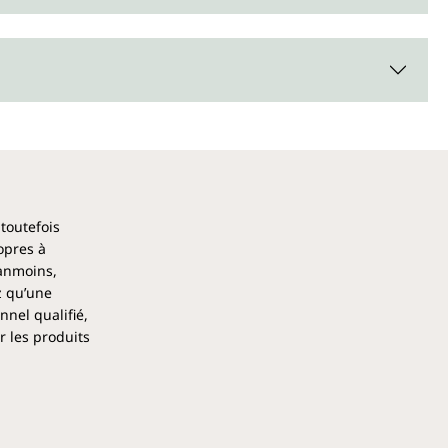
 toutefois
opres à
éanmoins,
z qu’une
nel qualifié,
r les produits