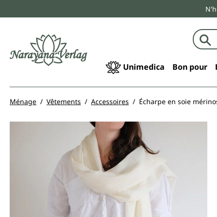
N'h
echerche
Passer à la navigation principale
Unimedica
Bon pour
Ménage
Vêtements
Accessoires
Écharpe en soie mérino
Ignorer la galerie d'images