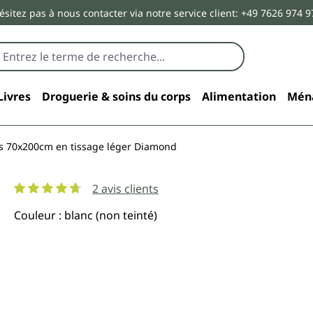
ésitez pas à nous contacter via notre service client: +49 7626 974 9
Livres
Droguerie & soins du corps
Alimentation
Mén
s 70x200cm en tissage léger Diamond
2 avis clients
Note moyenne de 4.8 sur 5 étoiles
Couleur : blanc (non teinté)