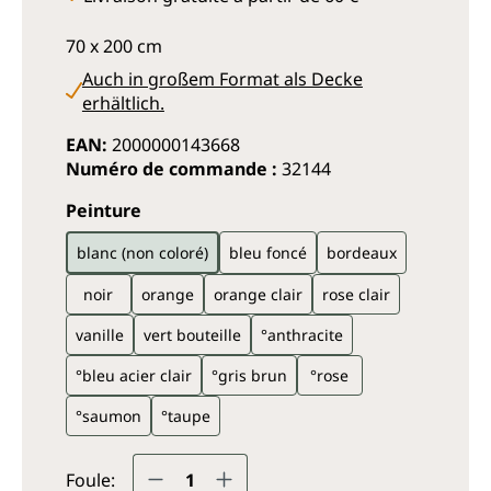
70 x 200 cm
Auch in großem Format als Decke
erhältlich.
EAN:
2000000143668
Numéro de commande :
32144
Sélectionnez
Peinture
blanc (non coloré)
bleu foncé
bordeaux
noir
orange
orange clair
rose clair
vanille
vert bouteille
°anthracite
°bleu acier clair
°gris brun
°rose
°saumon
°taupe
Quantité de produit : Entrez
Foule: