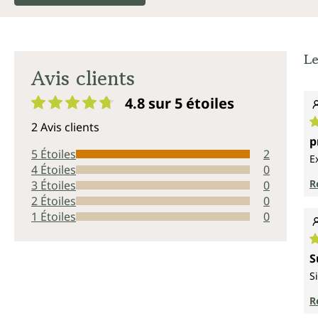
Le
Avis clients
4.8 sur 5
étoiles
Note moyenne de 4.8 sur 5 étoiles
2 Avis clients
N
p
5 Étoiles
2
E
4 Étoiles
0
R
3 Étoiles
0
2 Étoiles
0
1 Étoiles
0
N
S
S
R