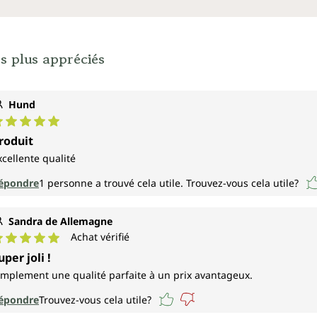
s plus appréciés
Hund
ote moyenne de 5 sur 5 étoiles
roduit
xcellente qualité
épondre
1
personne a trouvé cela utile.
Trouvez-vous cela utile?
Sandra de Allemagne
Achat vérifié
ote moyenne de 5 sur 5 étoiles
uper joli !
implement une qualité parfaite à un prix avantageux.
épondre
Trouvez-vous cela utile?