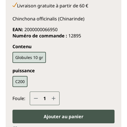
Livraison gratuite à partir de 60 €
Chinchona officinalis (Chinarinde)
EAN:
2000000066950
Numéro de commande :
12895
Sélectionnez
Contenu
Globules 10 gr
Sélectionnez
puissance
C200
Quantité de produit : Entrez la q
Foule:
Ajouter au panier