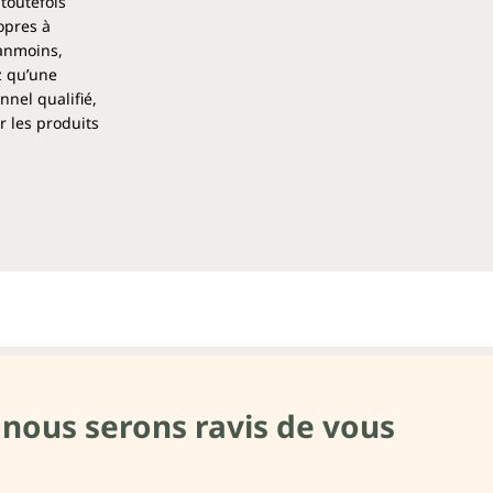
 toutefois
opres à
éanmoins,
z qu’une
nel qualifié,
r les produits
 nous serons ravis de vous