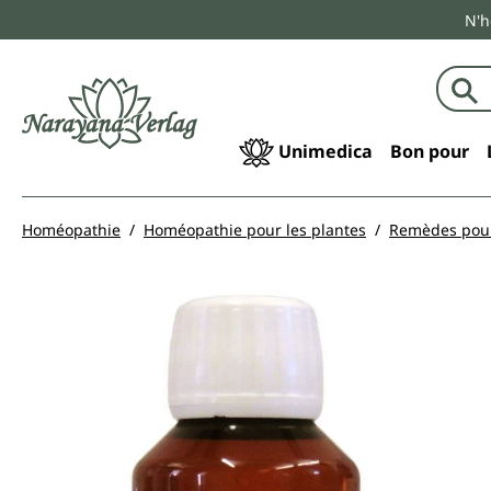
N'h
echerche
Passer à la navigation principale
Unimedica
Bon pour
Homéopathie
Homéopathie pour les plantes
Remèdes pour
Ignorer la galerie d'images