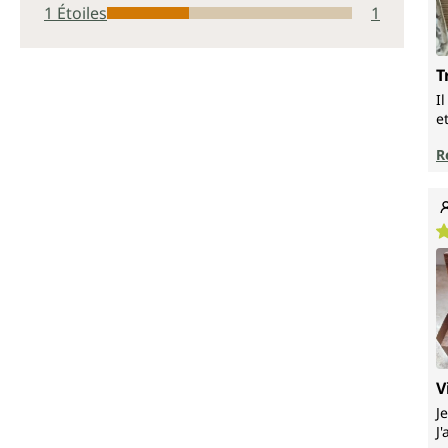
1 Étoiles
1
T
I
e
R
N
V
J
J