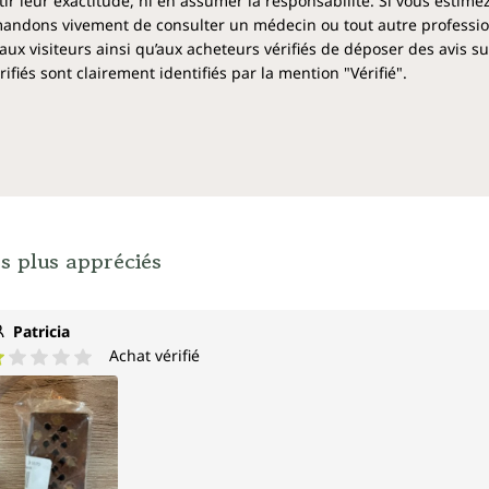
 leur exactitude, ni en assumer la responsabilité. Si vous estime
ndons vivement de consulter un médecin ou tout autre profession
aux visiteurs ainsi qu’aux acheteurs vérifiés de déposer des avis su
fiés sont clairement identifiés par la mention "Vérifié".
s plus appréciés
Patricia
Achat vérifié
ote moyenne de 1 sur 5 étoiles