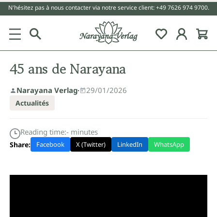
N'hésitez pas à nous contacter via notre service client: +49 7626 974 9700.
tenu principal
45 ans de Narayana
Narayana Verlag
·
29/01/2026
Actualités
Reading time:
-
minutes
Share:
Facebook
X (Twitter)
LinkedIn
WhatsApp