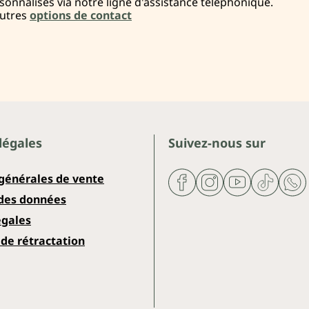
onnalisés via notre ligne d'assistance téléphonique.
autres
options de contact
légales
Suivez-nous sur
 générales de vente
 des données
égales
de rétractation