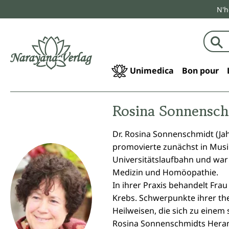
N'h
echerche
Passer à la navigation principale
Unimedica
Bon pour
Rosina Sonnensc
Dr. Rosina Sonnenschmidt (Ja
promovierte zunächst in Musik
Universitätslaufbahn und war 2
Medizin und Homöopathie.
In ihrer Praxis behandelt Fr
Krebs. Schwerpunkte ihrer th
Heilweisen, die sich zu eine
Rosina Sonnenschmidts Herang