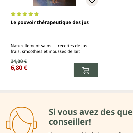
Note moyenne de 4.8 sur 5 étoiles
Le pouvoir thérapeutique des jus
Naturellement sains — recettes de jus
frais, smoothies et mousses de lait
Prix de vente :
24,00 €
Prix régulier :
6,80 €
Si vous avez des que
conseiller!