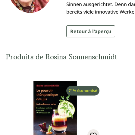
Sinnen ausgerichtet. Denn dar
bereits viele innovative Wer
Retour à l'aperçu
Produits de Rosina Sonnenschmidt
Réduction
71% économisé