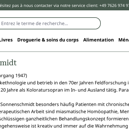
ésitez pas à nous contacter via notre service client: +49 7626 974 9
Livres
Droguerie & soins du corps
Alimentation
Mén
hmidt
hrgang 1947)
ethnologie und betrieb in den 70er Jahren Feldforschung i
0 Jahre als Koloratursopran im In- und Ausland tätig. Parall
au Sonnenschmidt besonders häufig Patienten mit chronisch
erapeutischen Arbeit sind miasmatische Homöopathie, Ment
m schlüssigen ganzheitlichen Behandlungskonzept formieren
ehensweise ist kreativ und immer auf die Wahrnehmung der