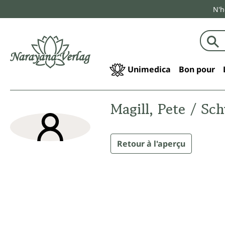
N'h
echerche
Passer à la navigation principale
Unimedica
Bon pour
Magill, Pete / Sc
Retour à l'aperçu