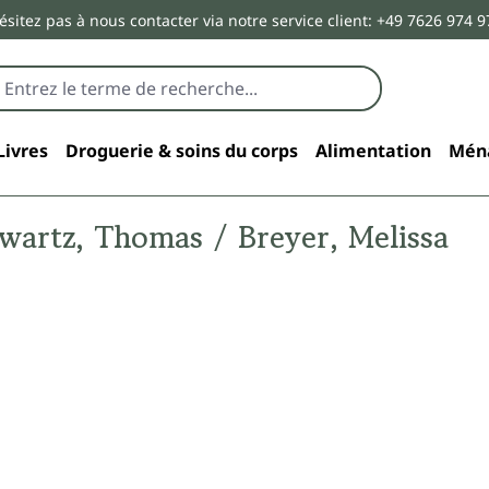
ésitez pas à nous contacter via notre service client: +49 7626 974 9
Livres
Droguerie & soins du corps
Alimentation
Mén
hwartz, Thomas / Breyer, Melissa